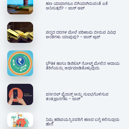
ಹಣ ಯಾವಾಗಲೂ ಬಿಗಿಯಾಗಿರುವಂತೆ ಏಕೆ
ಅನಿಸುತ್ತದೆ? - ಜಾರ್ ಆಪ್
ಚಿನ್ನದ ದರಗಳ ಮೇಲೆ ಪರಿಣಾಮ ಬೀರುವ ವಿವಿಧ
ಅಂಶಗಳು ಯಾವುವು? - ಜಾರ್ ಆ್ಯಪ್‌
ಭೌತಿಕ ಹಾಗೂ ಡಿಜಿಟಲ್ ಗೋಲ್ಡ್ ಮೇಲಿನ ಆದಾಯ
ತೆರಿಗೆಯನ್ನು ಅರ್ಥಮಾಡಿಕೊಳ್ಳುವುದು.
ಪರ್ಸನಲ್ ಫೈನಾನ್ಸ್ ಅನ್ನು ಸುಲಭಗೊಳಿಸುವ
ತಂತ್ರಜ್ಞಾನಗಳು - ಜಾರ್
ನಿಮ್ಮ ಹದಿವಯಸ್ಸಿನವರಿಗೆ ಹಣದ ಬಗ್ಗೆ ಕಲಿಸುವುದು
ಹೇಗೆ