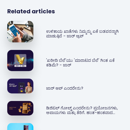
Related articles
ಉಳಿತಾಯ ಖಾತೆಗಳು ನಿಮ್ಮನ್ನು ಏಕೆ ಬಡವರನ್ನಾಗಿ
ಮಾಡುತ್ತಿವೆ - ಜಾರ್ ಆ್ಯಪ್‌
'ಖರೀದಿ ಬೆಲೆ'ಯು 'ಮಾರಾಟದ ಬೆಲೆ' ಗಿಂತ ಏಕೆ
ಕಡಿಮೆ? - ಜಾರ್
ಜಾರ್ ಆಪ್ ಎಂದರೇನು?
ಡಿಜಿಟಲ್ ಗೋಲ್ಡ್ ಎಂದರೇನು? ಪ್ರಯೋಜನಗಳು,
ಅಪಾಯಗಳು ಮತ್ತು ತೆರಿಗೆ. ಹಂತ-ಹಂತವಾದ
ಮಾರ್ಗದರ್ಶನ