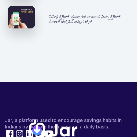
ವಿವಿಧ ಕ್ರೆಡಿಟ್ ಪ್ರಕಾರಗಳ ಮೂಲಕ ನಿಮ್ಮ ಕ್ರೆಡಿಟ್
ಸ್ಕೋರ್ ಹೆಚ್ಚಿಸಿಕೊಳ್ಳುವ ಟ್ರಿಕ್
Jar, a platform used to encourage savings habits in
Indians by helping them save on a daily basis.