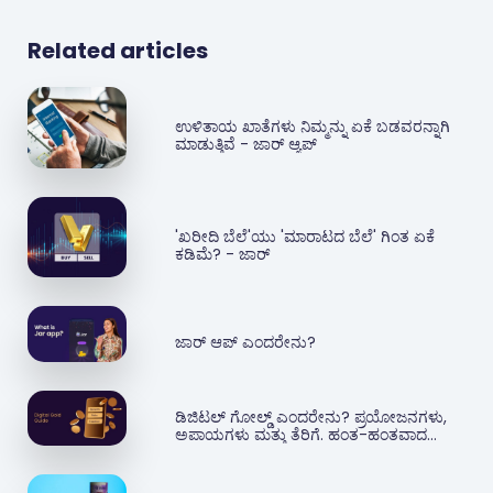
Related articles
ಉಳಿತಾಯ ಖಾತೆಗಳು ನಿಮ್ಮನ್ನು ಏಕೆ ಬಡವರನ್ನಾಗಿ
ಮಾಡುತ್ತಿವೆ - ಜಾರ್ ಆ್ಯಪ್‌
'ಖರೀದಿ ಬೆಲೆ'ಯು 'ಮಾರಾಟದ ಬೆಲೆ' ಗಿಂತ ಏಕೆ
ಕಡಿಮೆ? - ಜಾರ್
ಜಾರ್ ಆಪ್ ಎಂದರೇನು?
ಡಿಜಿಟಲ್ ಗೋಲ್ಡ್ ಎಂದರೇನು? ಪ್ರಯೋಜನಗಳು,
ಅಪಾಯಗಳು ಮತ್ತು ತೆರಿಗೆ. ಹಂತ-ಹಂತವಾದ
ಮಾರ್ಗದರ್ಶನ