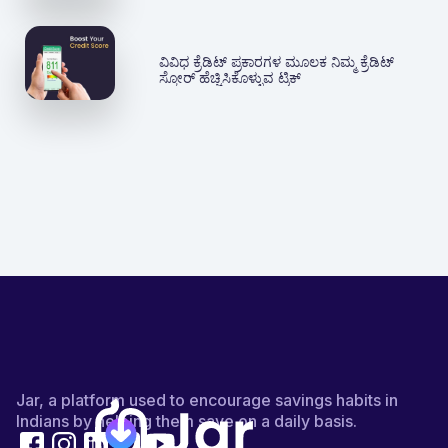
ವಿವಿಧ ಕ್ರೆಡಿಟ್ ಪ್ರಕಾರಗಳ ಮೂಲಕ ನಿಮ್ಮ ಕ್ರೆಡಿಟ್
ಸ್ಕೋರ್ ಹೆಚ್ಚಿಸಿಕೊಳ್ಳುವ ಟ್ರಿಕ್
Jar, a platform used to encourage savings habits in
Indians by helping them save on a daily basis.