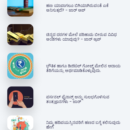
ಹಣ ಯಾವಾಗಲೂ ಬಿಗಿಯಾಗಿರುವಂತೆ ಏಕೆ
ಅನಿಸುತ್ತದೆ? - ಜಾರ್ ಆಪ್
ಚಿನ್ನದ ದರಗಳ ಮೇಲೆ ಪರಿಣಾಮ ಬೀರುವ ವಿವಿಧ
ಅಂಶಗಳು ಯಾವುವು? - ಜಾರ್ ಆ್ಯಪ್‌
ಭೌತಿಕ ಹಾಗೂ ಡಿಜಿಟಲ್ ಗೋಲ್ಡ್ ಮೇಲಿನ ಆದಾಯ
ತೆರಿಗೆಯನ್ನು ಅರ್ಥಮಾಡಿಕೊಳ್ಳುವುದು.
ಪರ್ಸನಲ್ ಫೈನಾನ್ಸ್ ಅನ್ನು ಸುಲಭಗೊಳಿಸುವ
ತಂತ್ರಜ್ಞಾನಗಳು - ಜಾರ್
ನಿಮ್ಮ ಹದಿವಯಸ್ಸಿನವರಿಗೆ ಹಣದ ಬಗ್ಗೆ ಕಲಿಸುವುದು
ಹೇಗೆ