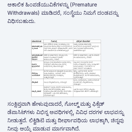
ಅಕಾಲಿಕ ಹಿಂಪಡೆಯುವಿಕೆಗಳನ್ನು (Premature
Withdrawals) ಮಾಡಿದರೆ, ಸಂಸ್ಥೆಯು ನಿಮಗೆ ದಂಡವನ್ನು
ವಿಧಿಸಬಹುದು.
ಸಂಕ್ಷಿಪ್ತವಾಗಿ ಹೇಳುವುದಾದರೆ, ಗೋಲ್ಡ್ ಮತ್ತು ಫಿಕ್ಸೆಡ್
ಡೆಪಾಸಿಟ್‌ಗಳು ವಿಭಿನ್ನ ಅವಧಿಗಳಲ್ಲಿ, ವಿವಿಧ ದರಗಳ ಲಾಭವನ್ನು
ನೀಡುತ್ತದೆ. ಲಿಕ್ವಿಡಿಟಿ ಮತ್ತು ದೀರ್ಘಾವಧಿಯ ಲಾಭಕ್ಕಾಗಿ, ಚಿನ್ನವು
ನೀವು ಆಯ್ಕೆ ಮಾಡುವ ಮಾರ್ಗವಾಗಿದೆ.