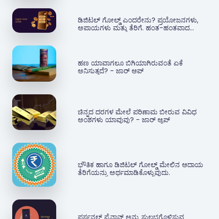
ಡಿಜಿಟಲ್ ಗೋಲ್ಡ್ ಎಂದರೇನು? ಪ್ರಯೋಜನಗಳು,
ಅಪಾಯಗಳು ಮತ್ತು ತೆರಿಗೆ. ಹಂತ-ಹಂತವಾದ
ಮಾರ್ಗದರ್ಶನ
ಹಣ ಯಾವಾಗಲೂ ಬಿಗಿಯಾಗಿರುವಂತೆ ಏಕೆ
ಅನಿಸುತ್ತದೆ? - ಜಾರ್ ಆಪ್
ಚಿನ್ನದ ದರಗಳ ಮೇಲೆ ಪರಿಣಾಮ ಬೀರುವ ವಿವಿಧ
ಅಂಶಗಳು ಯಾವುವು? - ಜಾರ್ ಆ್ಯಪ್‌
ಭೌತಿಕ ಹಾಗೂ ಡಿಜಿಟಲ್ ಗೋಲ್ಡ್ ಮೇಲಿನ ಆದಾಯ
ತೆರಿಗೆಯನ್ನು ಅರ್ಥಮಾಡಿಕೊಳ್ಳುವುದು.
ಪರ್ಸನಲ್ ಫೈನಾನ್ಸ್ ಅನ್ನು ಸುಲಭಗೊಳಿಸುವ