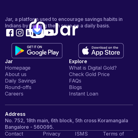
Jar, a platform used to encourage savings habits in
Indians by helping them save on a daily basis.
Jar
Explore
Homepage
What is Digital Gold?
About us
Check Gold Price
Daily Savings
FAQs
Round-offs
Blogs
Careers
Instant Loan
Address
No. 752, 18th main, 6th block, 5th cross Koramangala
Bangalore - 560095.
Contact
Privacy
ISMS
Terms of