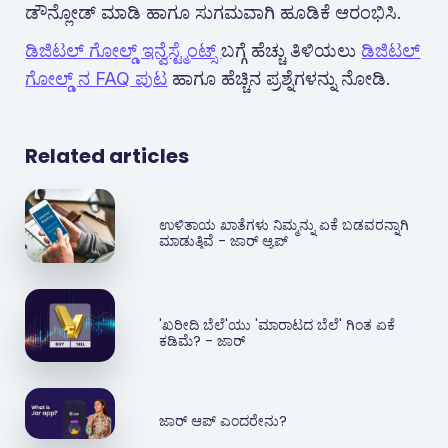
ಡೌನ್ಲೋಡ್ ಮಾಡಿ ಹಾಗೂ ಸುಗಮವಾಗಿ ಹೂಡಿಕೆ ಆರಂಭಿಸಿ.
ಡಿಜಿಟಲ್ ಗೋಲ್ಡ್ ಇನ್ವೆಸ್ಟ್ಮೆಂಟ್ಸ್
ಬಗ್ಗೆ ಹೆಚ್ಚು ತಿಳಿಯಲು
ಡಿಜಿಟಲ್
ಗೋಲ್ಡ್ ನ FAQ ಪುಟ
ಹಾಗೂ ಹೆಚ್ಚಿನ ಪ್ರಶ್ನೆಗಳನ್ನು ನೋಡಿ.
Related articles
ಉಳಿತಾಯ ಖಾತೆಗಳು ನಿಮ್ಮನ್ನು ಏಕೆ ಬಡವರನ್ನಾಗಿ
ಮಾಡುತ್ತಿವೆ - ಜಾರ್ ಆ್ಯಪ್‌
'ಖರೀದಿ ಬೆಲೆ'ಯು 'ಮಾರಾಟದ ಬೆಲೆ' ಗಿಂತ ಏಕೆ
ಕಡಿಮೆ? - ಜಾರ್
ಜಾರ್ ಆಪ್ ಎಂದರೇನು?