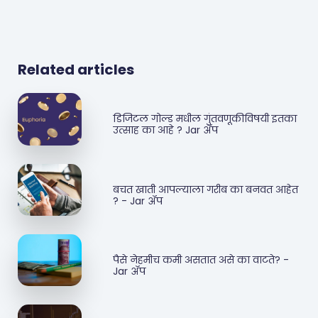
Related articles
डिजिटल गोल्ड मधील गुंतवणूकीविषयी इतका
उत्साह का आहे ? Jar ॲप
बचत खाती आपल्याला गरीब का बनवत आहेत
? - Jar ॲप
पैसे नेहमीच कमी असतात असे का वाटते? -
Jar ॲप