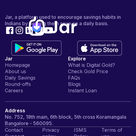
Jar, a platform used to encourage savings habits in
Indians by helping them save on a daily basis.
Jar
Explore
Homepage
What is Digital Gold?
About us
Check Gold Price
Daily Savings
FAQs
Round-offs
Blogs
Careers
Instant Loan
Address
No. 752, 18th main, 6th block, 5th cross Koramangala
Bangalore - 560095.
Contact
Privacy
ISMS
Terms of