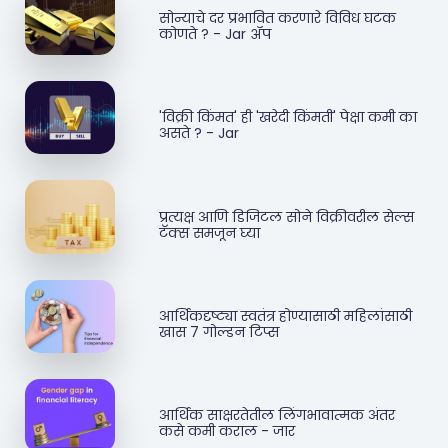
सोन्याचे दर प्रभावित करणारे विविध घटक
कोणते ? - Jar ॲप
'विक्री किंमत' ही 'खरेदी किंमती' पेक्षा कमी का
असते ? - Jar
प्रत्यक्ष आणि डिजिटल सोने विक्रीवरील सेल्स
टॅक्स समजून घ्या
आर्थिकदृष्ट्या स्वतंत्र होण्यासाठी महिलांसाठी
खास 7 गोल्डन टिप्स
आर्थिक साक्षरतेतील लिंगभावात्मक अंतर
कसे कमी कराल - जार