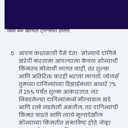
दुसरीकडे, डिजिटल गोल्डमधील खरेदी आणि विक्री केवळ काही
सोप्या स्टेप्समध्ये कधीही, कुठेही, ऑनलाइन करता येते. यशस्वी
विक्रीनंतर काही दिवसांतच ते पैसे थेट आपल्या नोंदणीकृत वॉलेट
किंवा बँक खात्यात ट्रान्सफर होतात.
आपण कशासाठी पैसे देता : सोन्याचे दागिने
खरेदी करताना आपल्याला केवळ सोन्याची
किंमतच मोजावी लागत नाही, तर शुल्क
आणि अतिरिक्त करही भरावा लागतो. ज्वेलर्स
तुमच्या दागिन्यांच्या डिझाईनच्या आधारे 7%
ते 25% पर्यंत शुल्क आकारतात. जर
निवडलेल्या दागिन्यांमध्ये मौल्यवान खडे
आणि रत्ने जडलेली असतील, तर दागिन्यांची
किंमत वाढते आणि त्याचे मूल्यदेखील
सोन्याच्या किंमतीत समाविष्ट होते. जेव्हा