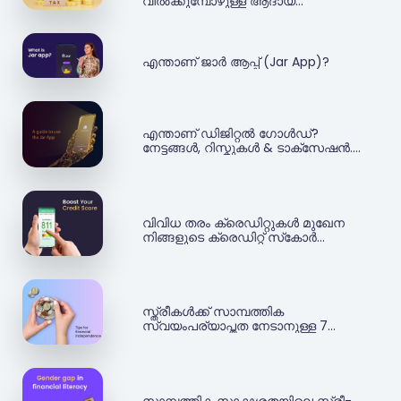
വിൽക്കുമ്പോഴുള്ള ആദായ
നികുതിയെക്കുറിച്ച് അറിയാം
എന്താണ് ജാർ ആപ്പ് (Jar App)?
എന്താണ് ഡിജിറ്റൽ ഗോൾഡ്?
നേട്ടങ്ങൾ, റിസ്കുകൾ & ടാക്സേഷൻ.
ഘട്ടം ഘട്ടമായുള്ള നിർദ്ദേശങ്ങൾ
വിവിധ തരം ക്രെഡിറ്റുകൾ മുഖേന
നിങ്ങളുടെ ക്രെഡിറ്റ് സ്‌കോര്‍
ഉയര്‍ത്താനുള്ള എളുപ്പമാര്‍ഗങ്ങള്‍
സ്ത്രീകള്‍ക്ക് സാമ്പത്തിക
സ്വയംപര്യാപ്തത നേടാനുള്ള 7
ഗോൾഡൻ ടിപ്‌സ്
സാമ്പത്തിക സാക്ഷരതയിലെ സ്ത്രീ-