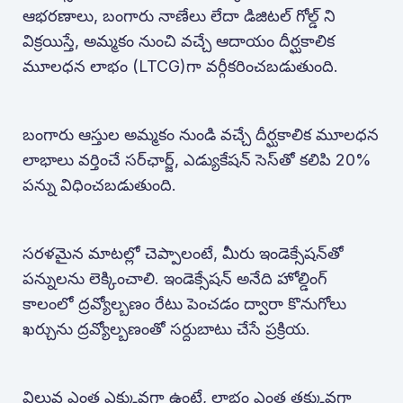
ఆభరణాలు, బంగారు నాణేలు లేదా డిజిటల్ గోల్డ్ ని
విక్రయిస్తే, అమ్మకం నుంచి వచ్చే ఆదాయం దీర్ఘకాలిక
మూలధన లాభం (LTCG)గా వర్గీకరించబడుతుంది.
‍బంగారు ఆస్తుల అమ్మకం నుండి వచ్చే దీర్ఘకాలిక మూలధన
లాభాలు వర్తించే సర్​ఛార్జ్, ఎడ్యుకేషన్ సెస్​తో కలిపి 20%
పన్ను విధించబడుతుంది.
‍సరళమైన మాటల్లో చెప్పాలంటే, మీరు ఇండెక్సేషన్​తో
పన్నులను లెక్కించాలి. ఇండెక్సేషన్ అనేది హోల్డింగ్
కాలంలో ద్రవ్యోల్బణం రేటు పెంచడం ద్వారా కొనుగోలు
ఖర్చును ద్రవ్యోల్బణంతో సర్దుబాటు చేసే ప్రక్రియ.
విలువ ఎంత ఎక్కువగా ఉంటే, లాభం ఎంత తక్కువగా