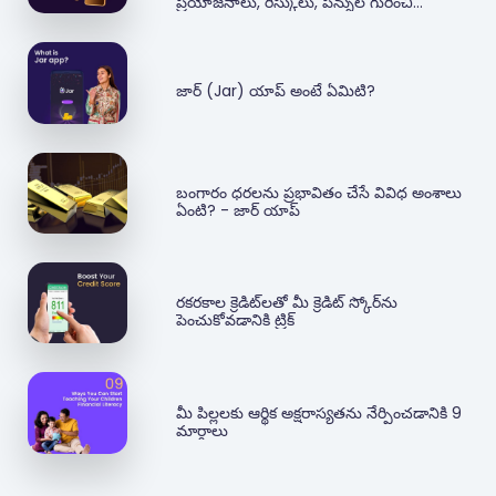
ప్రయోజనాలు, రిస్కులు, పన్నుల గురించి
కూలంకుషంగా వివరించే గైడ్​.
జార్ (Jar) యాప్ అంటే ఏమిటి?
బంగారం ధరలను ప్రభావితం చేసే వివిధ అంశాలు
ఏంటి? - జార్ యాప్
రకరకాల క్రెడిట్‌లతో మీ క్రెడిట్ స్కోర్‌ను
పెంచుకోవడానికి ట్రిక్
మీ పిల్లలకు ఆర్థిక అక్షరాస్యతను నేర్పించడానికి 9
మార్గాలు