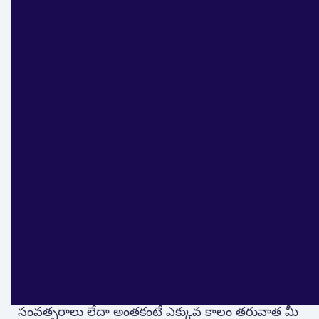
‍కొనుగోలు చేసిన తేదీ నుంచి మూడు సంవత్సరాలలోపు
మీరు మీ బంగారు ఆస్తులను (బంగారు ఆభరణాలు,
డిజిటల్ గోల్డ్ లేదా నాణేలు కావొచ్చు) అమ్మినట్లయితే, ఆ
అమ్మకం నుంచి వచ్చే ఏదైనా ఆదాయం స్వల్పకాలిక
మూలధన లాభం (STCG)గా పరిగణించబడుతుంది.
‍ఇది ప్రాథమికంగా మీ వార్షిక ఆదాయానికి
జోడించబడుతుంది. ఫలితంగా మీ ఆదాయం ఆదాయపు
పన్ను శ్లాబులలో దేని కింద పడితే మీరు దానిలో పేర్కొన్న
శాతంలో పన్నును చెల్లించాల్సి ఉంటుంది.
‍మరోవైపు, మీరు కొనుగోలు చేసిన తేదీ నుంచి మూడు
సంవత్సరాలు లేదా అంతకంటే ఎక్కువ కాలం తరువాత మీ