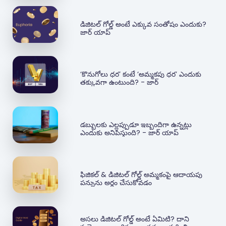
డిజిటల్ గోల్డ్ అంటే ఎక్కువ సంతోషం ఎందుకు?
జార్ యాప్
‘కొనుగోలు ధర’ కంటే ‘అమ్మకపు ధర’ ఎందుకు
తక్కువగా ఉంటుంది? - జార్
డబ్బులకు ఎల్లప్పుడూ ఇబ్బందిగా ఉన్నట్లు
ఎందుకు అనిపిస్తుంది? - జార్ యాప్
ఫిజికల్ & డిజిటల్ గోల్డ్ అమ్మకంపై ఆదాయపు
పన్నును అర్థం చేసుకోవడం
అసలు డిజిటల్ గోల్డ్ అంటే ఏమిటి? దాని