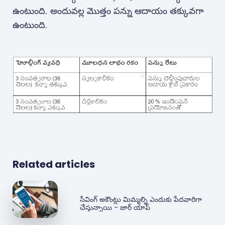
ఉంటుంది. అందువల్ల మొత్తం పన్ను ఆదాయం తక్కువగా
ఉంటుంది.
Related articles
సేవింగ్ అకౌంట్లు మిమ్మల్ని ఎందుకు పేదవారిగా
చేస్తున్నాయి - జార్ యాప్